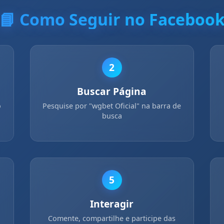
📘 Como Seguir no Faceboo
2
Buscar Página
o
Pesquise por "wgbet Oficial" na barra de
busca
5
Interagir
Comente, compartilhe e participe das