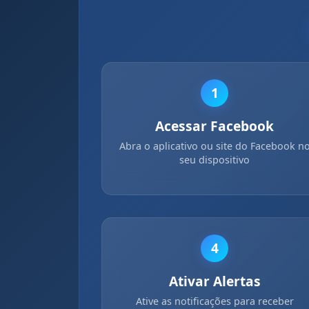
1
Acessar Facebook
Abra o aplicativo ou site do Facebook n
seu dispositivo
4
Ativar Alertas
Ative as notificações para receber