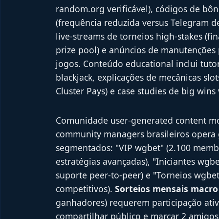
random.org verificável), códigos de bôn
(frequência reduzida versus Telegram d
live-streams de torneios high-stakes (fi
prize pool) e anúncios de manutençõe
jogos. Conteúdo educational inclui tutor
blackjack, explicações de mecânicas sl
Cluster Pays) e case studies de big wins 
Comunidade user-generated content mo
community managers brasileiros opera 
segmentados: "VIP wgbet" (2.100 membr
estratégias avançadas), "Iniciantes wgb
suporte peer-to-peer) e "Torneios wgbe
competitivos).
Sorteios mensais macro
ganhadores) requerem participação ativa
compartilhar público e marcar 2 amigo