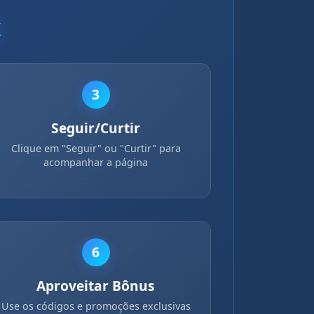
k
3
Seguir/Curtir
Clique em "Seguir" ou "Curtir" para
acompanhar a página
6
Aproveitar Bônus
Use os códigos e promoções exclusivas