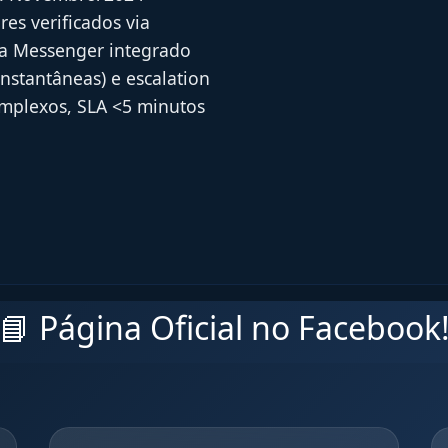
es verificados via
ia Messenger integrado
nstantâneas) e escalation
omplexos, SLA <5 minutos
📘 Página Oficial no Facebook