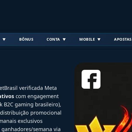
BÔNUS
CONTA
MOBILE
APOSTAS
tBrasil verificada Meta
ativos
com engagement
 B2C gaming brasileiro),
distribuição promocional
manais exclusivos
-8 ganhadores/semana via