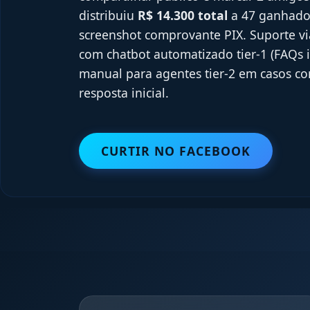
distribuiu
R$ 14.300 total
a 47 ganhador
screenshot comprovante PIX. Suporte v
com chatbot automatizado tier-1 (FAQs i
manual para agentes tier-2 em casos c
resposta inicial.
CURTIR NO FACEBOOK