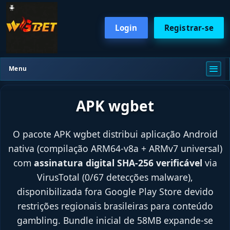
Login
Registrar-se
Menu
APK wgbet
O pacote APK wgbet distribui aplicação Android
nativa (compilação ARM64-v8a + ARMv7 universal)
com
assinatura digital SHA-256 verificável
via
VirusTotal (0/67 detecções malware),
disponibilizada fora Google Play Store devido
restrições regionais brasileiras para conteúdo
gambling. Bundle inicial de 58MB expande-se