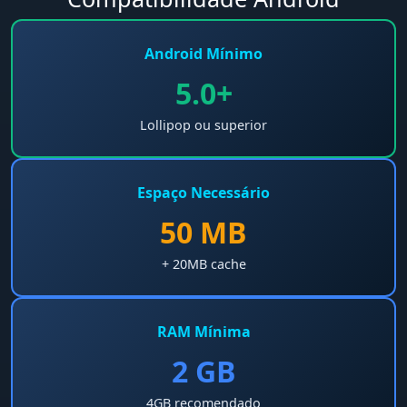
Android Mínimo
5.0+
Lollipop ou superior
Espaço Necessário
50 MB
+ 20MB cache
RAM Mínima
2 GB
4GB recomendado