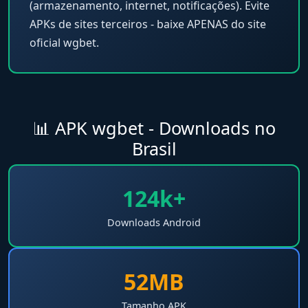
(armazenamento, internet, notificações). Evite
APKs de sites terceiros - baixe APENAS do site
oficial wgbet.
📊 APK wgbet - Downloads no
Brasil
124k+
Downloads Android
52MB
Tamanho APK