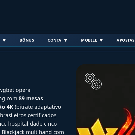
BÔNUS
CONTA
MOBILE
APOSTAS
 wgbet opera
ing com
89 mesas
ão 4K
(bitrate adaptativo
rasileiros certificados
ce hospitalidade cinco
e: Blackjack multihand com