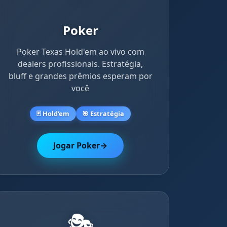
Poker
Poker Texas Hold'em ao vivo com
dealers profissionais. Estratégia,
bluff e grandes prêmios esperam por
você
🃏 Hold'em
🎯 Estratégia
Jogar Poker
→
🎭