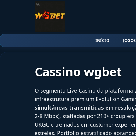
INÍCIO
JOGOS
Cassino wgbet
O segmento Live Casino da plataforma
infraestrutura premium Evolution Gam
simultâneas transmitidas em resoluç
2-8 Mbps), staffadas por 210+ croupiers b
UKGC e treinados em customer experien
estrelas. Portfólio estratificado abrang