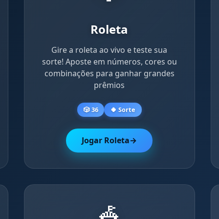
Roleta
Gire a roleta ao vivo e teste sua
sorte! Aposte em números, cores ou
combinações para ganhar grandes
prêmios
🎲 36
🍀 Sorte
Jogar Roleta
→
🎪