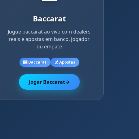
Baccarat
Jogue baccarat ao vivo com dealers
reais e apostas em banco, jogador
ou empate
🎰 Baccarat
💰 Apostas
Jogar Baccarat
→