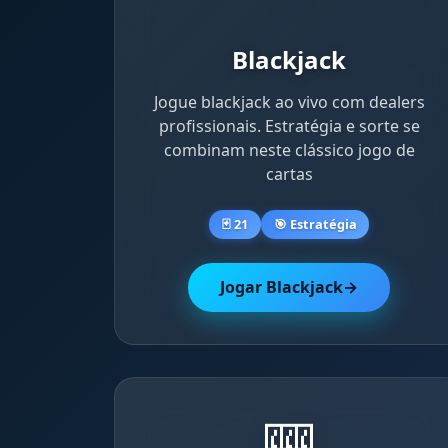
Blackjack
Jogue blackjack ao vivo com dealers
profissionais. Estratégia e sorte se
combinam neste clássico jogo de
cartas
🃏 21
🎯 Estratégia
Jogar Blackjack
→
🎰