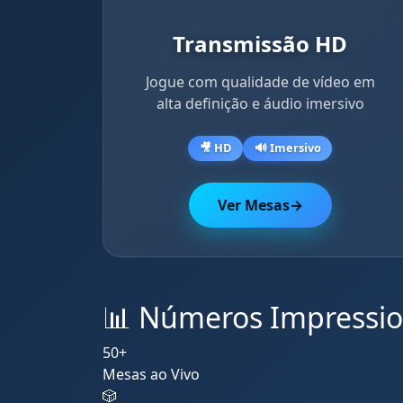
Transmissão HD
Jogue com qualidade de vídeo em
alta definição e áudio imersivo
🎥 HD
🔊 Imersivo
Ver Mesas
→
📊 Números Impressio
50+
Mesas ao Vivo
🎲