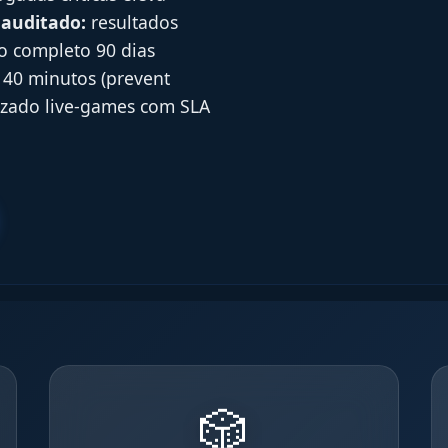
auditado:
resultados
ico completo 90 dias
 40 minutos (prevent
alizado live-games com SLA
🎲